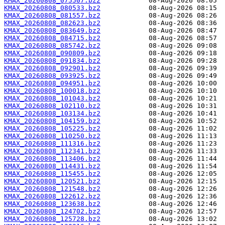
KMAX_20260808_075507.bz2
KMAX_20260808_080533.bz2
KMAX_20260808_081557.bz2
KMAX_20260808_082623.bz2
KMAX_20260808_083649.bz2
KMAX_20260808_084715.bz2
KMAX_20260808_085742.bz2
KMAX_20260808_090809.bz2
KMAX_20260808_091834.bz2
KMAX_20260808_092901.bz2
KMAX_20260808_093925.bz2
KMAX_20260808_094951.bz2
KMAX_20260808_100018.bz2
KMAX_20260808_101043.bz2
KMAX_20260808_102110.bz2
KMAX_20260808_103134.bz2
KMAX_20260808_104159.bz2
KMAX_20260808_105225.bz2
KMAX_20260808_110250.bz2
KMAX_20260808_111316.bz2
KMAX_20260808_112341.bz2
KMAX_20260808_113406.bz2
KMAX_20260808_114431.bz2
KMAX_20260808_115455.bz2
KMAX_20260808_120521.bz2
KMAX_20260808_121548.bz2
KMAX_20260808_122612.bz2
KMAX_20260808_123638.bz2
KMAX_20260808_124702.bz2
KMAX_20260808_125728.bz2